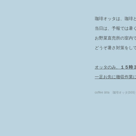
珈琲オッタは、珈琲
当日は、予報では暑
お野菜直売所の室内
どうぞ暑さ対策をし
オッタのみ、
１５時
一足お先に撤収作業
coffee åtta 珈琲オッタ
(
305
)