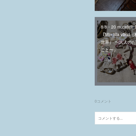
8/8・20 m,cafeﾜｰ
『Min lilla vär
世界） 〜大人の
ごと〜』
0
コメント