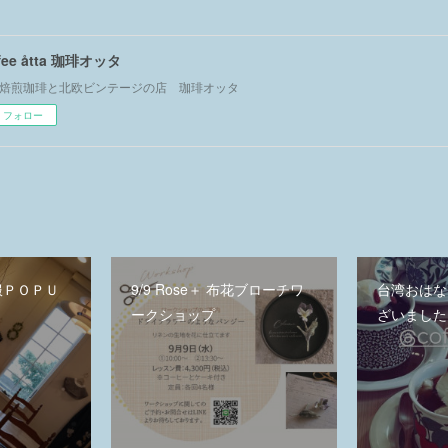
ffee åtta 珈琲オッタ
焙煎珈琲と北欧ビンテージの店 珈琲オッタ
フォロー
洋服ＰＯＰＵ
9/9 Rose＋ 布花ブローチワ
台湾おはな
ークショップ
ざいました