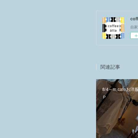
co
自家
関連記事
8/4～m,cafeお
Ｐ