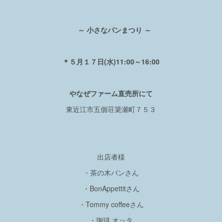
～ 小さなパンまつり ～
＊５月１７日(水)11:00～16:00
やなぜファーム直売所にて
東近江市五個荘簗瀬町７５３
出店者様
・茶の木パンさん
・BonAppettitさん
・Tommy coffeeさん
・珈琲 オッタ