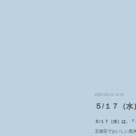
2023.05.14 13:19
５/１７（
５/１７（水）は、『
五個荘でおいしい黒