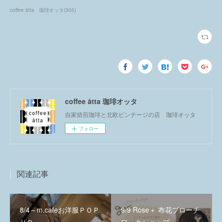
coffee åtta 珈琲オッタ
(
305
)
coffee åtta 珈琲オッタ
自家焙煎珈琲と北欧ビンテージの店 珈琲オッタ
フォロー
関連記事
8/4～m,cafeお洋服ＰＯＰ
9/9 Rose＋ 布花ブローチ