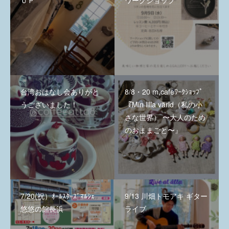
ＵＰ
ワークショップ
台湾おはなし会ありがと
8/8・20 m,cafeﾜｰｸｼｮｯﾌﾟ
うございました！
『Min lilla värld（私の小
さな世界） 〜大人のため
のおままごと〜』
7/20(祝）ｵｰﾙｽﾀｰｽﾞﾏﾙｼｪ
9/13 川畑トモアキ ギター
悠悠の館長浜
ライブ