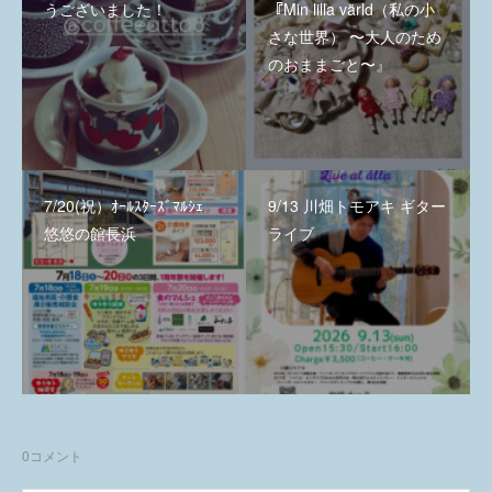
うございました！
『Min lilla värld（私の小
さな世界） 〜大人のため
のおままごと〜』
7/20(祝）ｵｰﾙｽﾀｰｽﾞﾏﾙｼｪ
9/13 川畑トモアキ ギター
悠悠の館長浜
ライブ
0
コメント