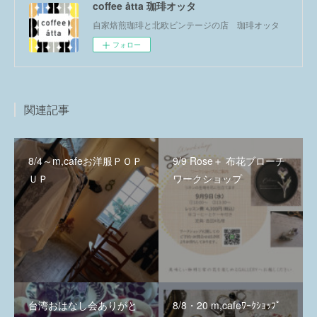
coffee åtta 珈琲オッタ
自家焙煎珈琲と北欧ビンテージの店 珈琲オッタ
フォロー
関連記事
8/4～m,cafeお洋服ＰＯＰ
9/9 Rose＋ 布花ブローチ
ＵＰ
ワークショップ
台湾おはなし会ありがと
8/8・20 m,cafeﾜｰｸｼｮｯﾌﾟ