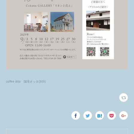
coffee åtta 珈琲オッタ
(
305
)