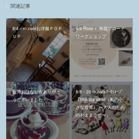
関連記事
8/4～m,cafeお洋服ＰＯＰ
9/9 Rose＋ 布花ブローチ
ＵＰ
ワークショップ
台湾おはなし会ありがと
8/8・20 m,cafeﾜｰｸｼｮｯﾌﾟ
うございました！
『Min lilla värld（私の小
さな世界） 〜大人のため
のおままごと〜』