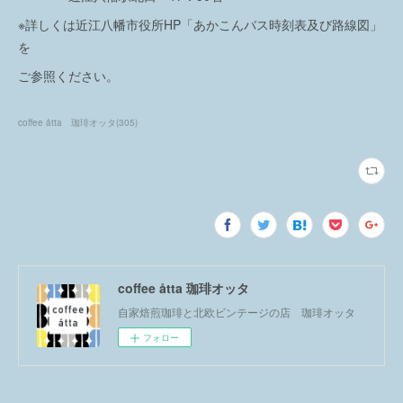
※詳しくは近江八幡市役所HP「あかこんバス時刻表及び路線図」
を
ご参照ください。
coffee åtta 珈琲オッタ
(
305
)
coffee åtta 珈琲オッタ
自家焙煎珈琲と北欧ビンテージの店 珈琲オッタ
フォロー