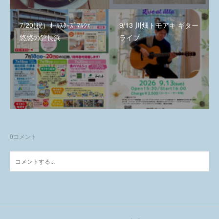
7/20(祝）ｵｰﾙｽﾀｰｽﾞﾏﾙｼｪ
9/13 川畑トモアキ ギター
悠悠の館長浜
ライブ
0
コメント