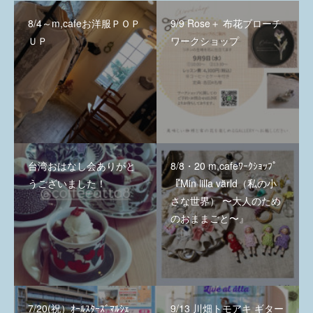
8/4～m,cafeお洋服ＰＯＰ
9/9 Rose＋ 布花ブローチ
ＵＰ
ワークショップ
台湾おはなし会ありがと
8/8・20 m,cafeﾜｰｸｼｮｯﾌﾟ
うございました！
『Min lilla värld（私の小
さな世界） 〜大人のため
のおままごと〜』
7/20(祝）ｵｰﾙｽﾀｰｽﾞﾏﾙｼｪ
9/13 川畑トモアキ ギター