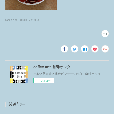
coffee åtta 珈琲オッタ
(
305
)
coffee åtta 珈琲オッタ
自家焙煎珈琲と北欧ビンテージの店 珈琲オッタ
フォロー
関連記事