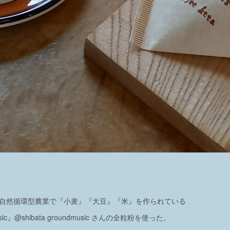
り自然循環型農業で『小麦』『大豆』『米』を作られている
 music』@shibata groundmusic さんの全粒粉を使った、