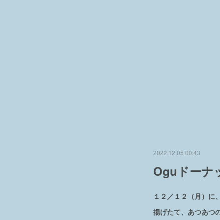
2022.12.05 00:43
Oguドー
１２／１２（月）に、珈
揚げたて、あつあつ