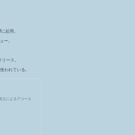
CMに起用。
ビュー。
リリース。
が使われている。
水英之によるアコース