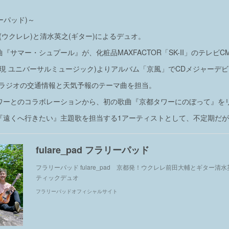
リーパッド)～
(ウクレレ)と清水英之(ギター)によるデュオ。
ル曲『サマー・シュプール』が、化粧品MAXFACTOR「SK-II」のテレビ
JAPAN(現 ユニバーサルミュージック)よりアルバム「京風」でCDメジャーデ
都ラジオの交通情報と天気予報のテーマ曲を担当。
都タワーとのコラボレーションから、初の歌曲『京都タワーにのぼって』を
レビ『遠くへ行きたい』主題歌を担当する1アーティストとして、不定期だ
fulare_pad フラリーパッド
フラリーパッド fulare_pad 京都発！ウクレレ前田大輔とギター清
ティックデュオ
フラリーパッドオフィシャルサイト