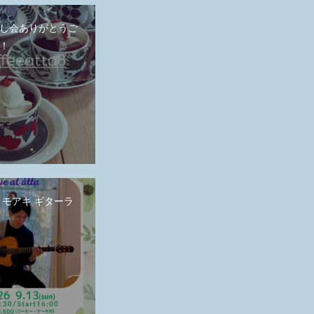
し会ありがとうご
！
畑トモアキ ギターラ