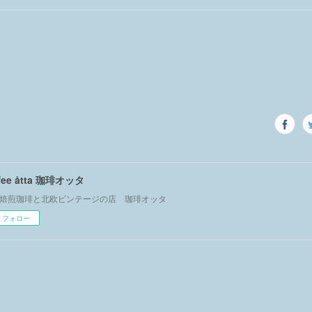
ffee åtta 珈琲オッタ
焙煎珈琲と北欧ビンテージの店 珈琲オッタ
フォロー