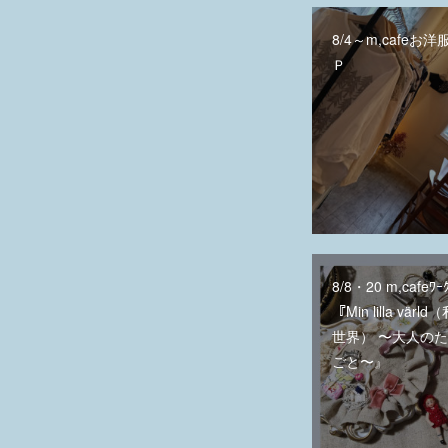
8/4～m,cafeお
Ｐ
8/8・20 m,cafeﾜｰ
『Min lilla vär
世界） 〜大人の
ごと〜』