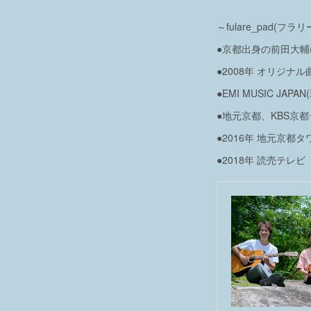
～fulare_pad(フラ
●京都出身の前田大輔
●2008年 オリジナ
●EMI MUSIC 
●地元京都、KBS京
●2016年 地元京
●2018年 読売テ