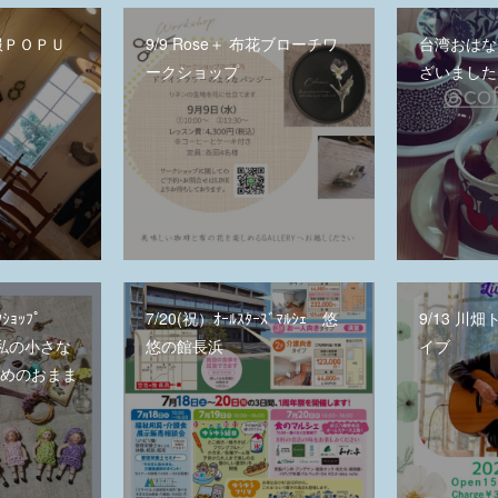
洋服ＰＯＰＵ
9/9 Rose＋ 布花ブローチワ
台湾おはな
ークショップ
ざいました
ｸｼｮｯﾌﾟ
7/20(祝）ｵｰﾙｽﾀｰｽﾞﾏﾙｼｪ 悠
9/13 川
ld（私の小さな
悠の館長浜
イブ
ためのおまま