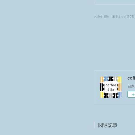
coffee åtta 珈琲オッタ
(
305
)
co
自家
関連記事