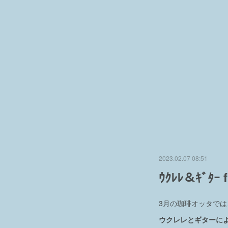
2023.02.07 08:51
ｳｸﾚﾚ＆ｷﾞﾀｰ 
3月の珈琲オッタで
ウクレレとギターによる