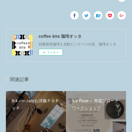
coffee åtta 珈琲オッタ
自家焙煎珈琲と北欧ビンテージの店 珈琲オッタ
フォロー
関連記事
8/4～m,cafeお洋服ＰＯＰ
9/9 Rose＋ 布花ブローチ
ＵＰ
ワークショップ