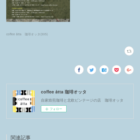
coffee åtta 珈琲オッタ
(
305
)
coffee åtta 珈琲オッタ
自家焙煎珈琲と北欧ビンテージの店 珈琲オッタ
フォロー
関連記事