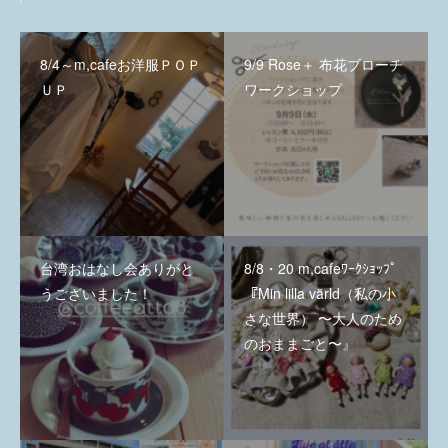
8/4～m,cafeお洋服ＰＯＰ
9/9 Rose＋ 布花ブローチ
ＵＰ
ワークショップ
台湾おはなし会ありがと
8/8・20 m,cafeﾜｰｸｼｮｯﾌﾟ
うございました！
『Min lilla värld（私の小
さな世界） 〜大人のため
のおままごと〜』