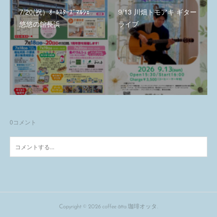
7/20(祝）ｵｰﾙｽﾀｰｽﾞﾏﾙｼｪ
9/13 川畑トモアキ ギター
悠悠の館長浜
ライブ
0
コメント
Copyright ©
2026
coffee åtta 珈琲オッタ
.