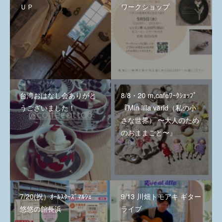
ＵＰ
ワークショップ
台湾おはなし会ありがと
8/8・20 m,cafeﾜｰｸｼｮｯﾌﾟ
うございました！
『Min lilla värld（私の小
さな世界） 〜大人のため
のおままごと〜』
7/20(祝）ｵｰﾙｽﾀｰｽﾞﾏﾙｼｪ
9/13 川畑トモアキ ギター
悠悠の館長浜
ライブ