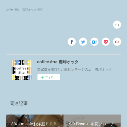
coffee åtta 珈琲オッタ
(
305
)
coffee åtta 珈琲オッタ
自家焙煎珈琲と北欧ビンテージの店 珈琲オッタ
フォロー
関連記事
8/4～m,cafeお洋服ＰＯＰ
9/9 Rose＋ 布花ブローチ