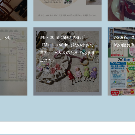
しらせ
8/8・20 m,cafeﾜｰｸｼｮｯﾌﾟ
7/20(祝）ｵ
『Min lilla värld（私の小さな
悠の館長浜
世界） 〜大人のためのおまま
ごと〜』