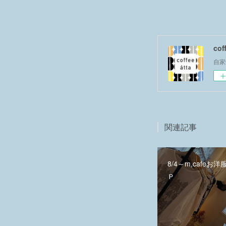
co
自家
関連記事
8/4～m,cafeお
Ｐ