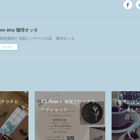
ffee åtta 珈琲オッタ
焙煎珈琲と北欧ビンテージの店 珈琲オッタ
フォロー
洋服ＰＯＰＵ
9/9 Rose＋ 布花ブローチワ
台湾おはな
ークショップ
ざいました