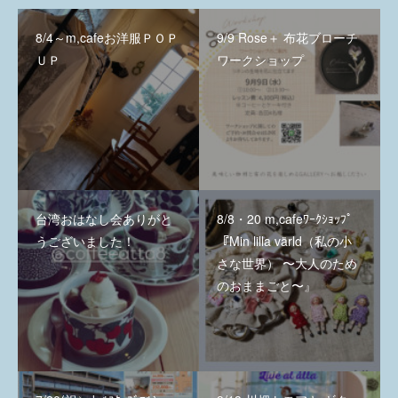
8/4～m,cafeお洋服ＰＯＰ
9/9 Rose＋ 布花ブローチ
ＵＰ
ワークショップ
台湾おはなし会ありがと
8/8・20 m,cafeﾜｰｸｼｮｯﾌﾟ
うございました！
『Min lilla värld（私の小
さな世界） 〜大人のため
のおままごと〜』