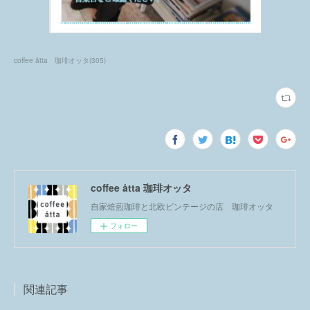
coffee åtta 珈琲オッタ
(
305
)
coffee åtta 珈琲オッタ
自家焙煎珈琲と北欧ビンテージの店 珈琲オッタ
フォロー
関連記事