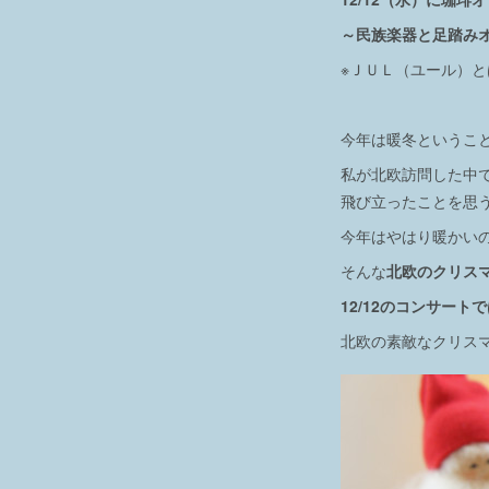
～民族楽器と足踏み
※ＪＵＬ（ユール）
今年は暖冬というこ
私が北欧訪問した中
飛び立ったことを思
今年はやはり暖かい
そんな
北欧のクリス
12/12のコンサー
北欧の素敵なクリス