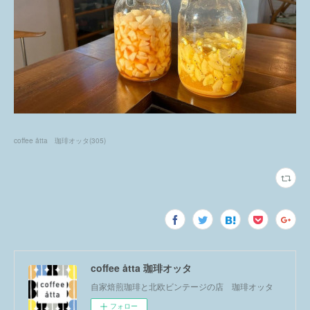
coffee åtta 珈琲オッタ
(
305
)
coffee åtta 珈琲オッタ
自家焙煎珈琲と北欧ビンテージの店 珈琲オッタ
フォロー