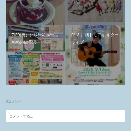
7/20(祝）ｵｰﾙｽﾀｰｽﾞﾏﾙｼｪ
9/13 川畑トモアキ ギター
悠悠の館長浜
ライブ
0
コメント