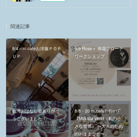
関連記事
8/4～m,cafeお洋服ＰＯＰ
9/9 Rose＋ 布花ブローチ
ＵＰ
ワークショップ
台湾おはなし会ありがと
8/8・20 m,cafeﾜｰｸｼｮｯﾌﾟ
うございました！
『Min lilla värld（私の小
さな世界） 〜大人のため
のおままごと〜』