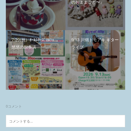
のおままごと〜』
7/20(祝）ｵｰﾙｽﾀｰｽﾞﾏﾙｼｪ
9/13 川畑トモアキ ギター
悠悠の館長浜
ライブ
0
コメント