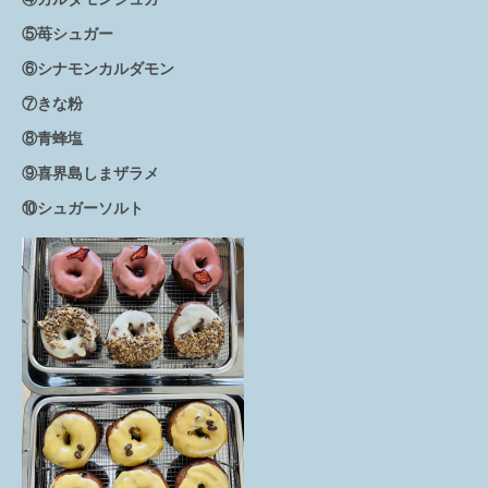
⑤苺シュガー
⑥シナモンカルダモン
⑦きな粉
⑧青蜂塩
⑨喜界島しまザラメ
⑩シュガーソルト