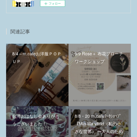
フォロー
関連記事
8/4～m,cafeお洋服ＰＯＰ
9/9 Rose＋ 布花ブローチ
ＵＰ
ワークショップ
台湾おはなし会ありがと
8/8・20 m,cafeﾜｰｸｼｮｯﾌﾟ
うございました！
『Min lilla värld（私の小
さな世界） 〜大人のため