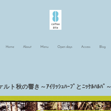
Home
About
Menu
Open days
Access
Blog
ケルト秋の響き～ｱｲﾘｯｼｭﾊｰﾌﾟとﾆｯｹﾙﾊﾙﾊﾟ