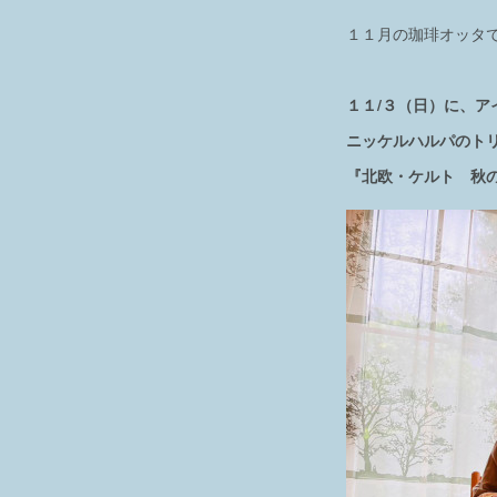
１１月の珈琲オッタ
１１/３（日）に、
ニッケルハルパのト
『北欧・ケルト 秋