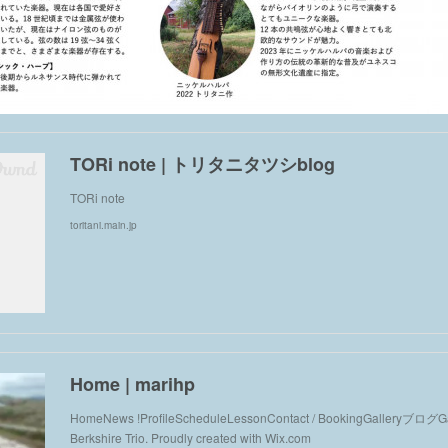
TORi note | トリタニタツシblog
TORi note
toritani.main.jp
Home | marihp
HomeNews !ProfileScheduleLessonContact / BookingGalleryブログGa
Berkshire Trio. Proudly created with Wix.com