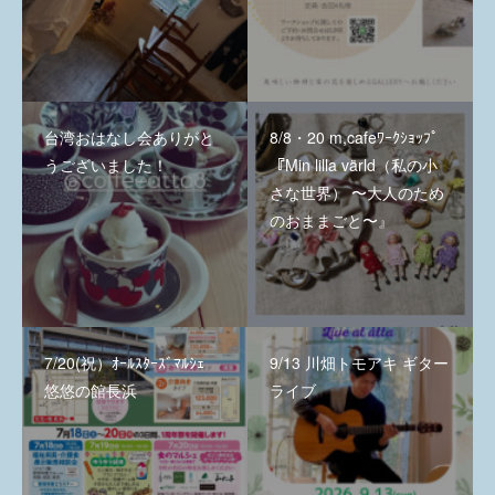
台湾おはなし会ありがと
8/8・20 m,cafeﾜｰｸｼｮｯﾌﾟ
うございました！
『Min lilla värld（私の小
さな世界） 〜大人のため
のおままごと〜』
7/20(祝）ｵｰﾙｽﾀｰｽﾞﾏﾙｼｪ
9/13 川畑トモアキ ギター
悠悠の館長浜
ライブ