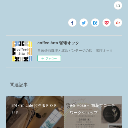
coffee åtta 珈琲オッタ
自家焙煎珈琲と北欧ビンテージの店 珈琲オッタ
フォロー
関連記事
8/4～m,cafeお洋服ＰＯＰ
9/9 Rose＋ 布花ブローチ
ＵＰ
ワークショップ