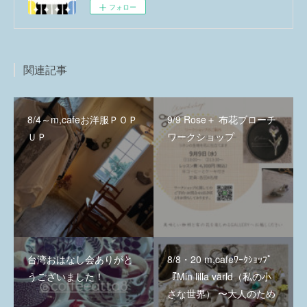
フォロー
関連記事
8/4～m,cafeお洋服ＰＯＰ
9/9 Rose＋ 布花ブローチ
ＵＰ
ワークショップ
台湾おはなし会ありがと
8/8・20 m,cafeﾜｰｸｼｮｯﾌﾟ
うございました！
『Min lilla värld（私の小
さな世界） 〜大人のため