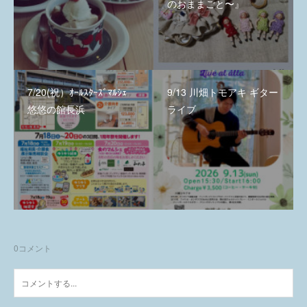
のおままごと〜』
7/20(祝）ｵｰﾙｽﾀｰｽﾞﾏﾙｼｪ
9/13 川畑トモアキ ギター
悠悠の館長浜
ライブ
0
コメント