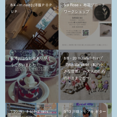
8/4～m,cafeお洋服ＰＯＰ
9/9 Rose＋ 布花ブローチ
ＵＰ
ワークショップ
台湾おはなし会ありがと
8/8・20 m,cafeﾜｰｸｼｮｯﾌﾟ
うございました！
『Min lilla värld（私の小
さな世界） 〜大人のため
のおままごと〜』
7/20(祝）ｵｰﾙｽﾀｰｽﾞﾏﾙｼｪ
9/13 川畑トモアキ ギター