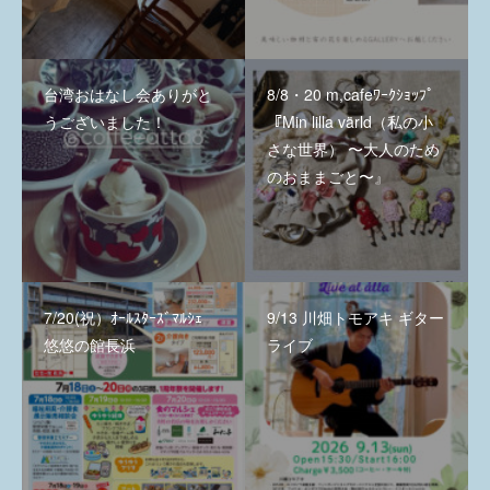
台湾おはなし会ありがと
8/8・20 m,cafeﾜｰｸｼｮｯﾌﾟ
うございました！
『Min lilla värld（私の小
さな世界） 〜大人のため
のおままごと〜』
7/20(祝）ｵｰﾙｽﾀｰｽﾞﾏﾙｼｪ
9/13 川畑トモアキ ギター
悠悠の館長浜
ライブ