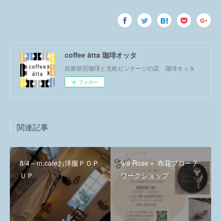
coffee åtta 珈琲オッタ
自家焙煎珈琲と北欧ビンテージの店 珈琲オッタ
フォロー
関連記事
8/4～m,cafeお洋服ＰＯＰ
9/9 Rose＋ 布花ブローチ
ＵＰ
ワークショップ