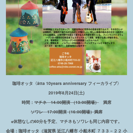
珈琲オッタ〈åtta 10years anniversary フィーカライブ〉
2019年8月24日(土)
時間：
マチネ 14:00開演 （13:00開場）
満席
ソワレ 17:00開演（16:00開場）満席
※休憩なしの60分を予定、マチネもソワレも同じ内容です。
会場：珈琲オッタ（滋賀県 近江八幡市 小船木町 ７３３－２２ 小