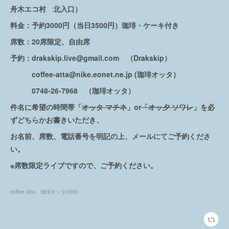
舟木エコ村 北入口）
料金：予約3000円（当日3500円）珈琲・ケーキ付き
席数：20席限定、自由席
予約：drakskip.live@gmail.com （Drakskip）
coffee-atta@nike.eonet.ne.jp (珈琲オッタ）
0748-26-7968 （珈琲オッタ）
件名に希望の時間帯「
オッタ マチネ
」or
「オッ夕 ソワレ
」を必
ずどちらかお書きいただき、
お名前、席数、電話番号を明記の上、メールにてご予約くださ
い。
※席数限定ライブですので、ご予約ください。
coffee åtta 珈琲オッタ
(
305
)