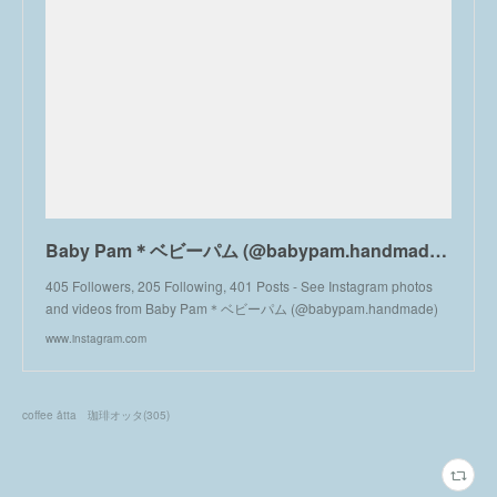
Baby Pam＊ベビーパム (@babypam.handmade) • Instagram photos and videos
405 Followers, 205 Following, 401 Posts - See Instagram photos
and videos from Baby Pam＊ベビーパム (@babypam.handmade)
www.instagram.com
coffee åtta 珈琲オッタ
(
305
)