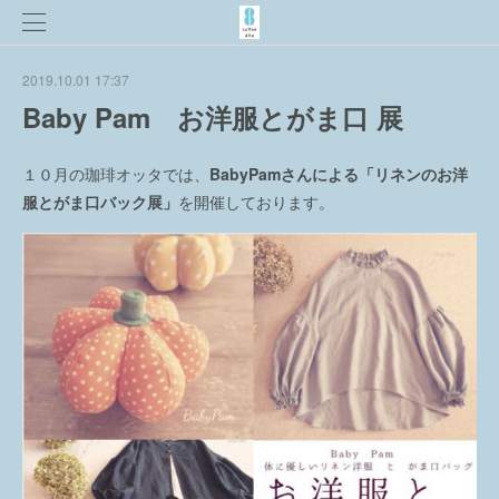
2019.10.01 17:37
Baby Pam お洋服とがま口 展
１０月の珈琲オッタでは、
BabyPamさんによる「リネンのお洋
服とがま口バック展」
を開催しております。