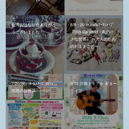
台湾おはなし会ありがと
8/8・20 m,cafeﾜｰｸｼｮｯﾌﾟ
うございました！
『Min lilla värld（私の小
さな世界） 〜大人のため
のおままごと〜』
7/20(祝）ｵｰﾙｽﾀｰｽﾞﾏﾙｼｪ
9/13 川畑トモアキ ギター
悠悠の館長浜
ライブ