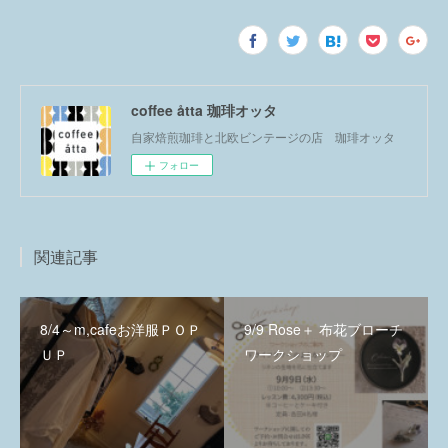
coffee åtta 珈琲オッタ
自家焙煎珈琲と北欧ビンテージの店 珈琲オッタ
フォロー
関連記事
8/4～m,cafeお洋服ＰＯＰ
9/9 Rose＋ 布花ブローチ
ＵＰ
ワークショップ