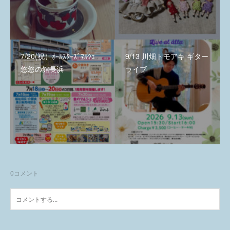
7/20(祝）ｵｰﾙｽﾀｰｽﾞﾏﾙｼｪ
9/13 川畑トモアキ ギター
悠悠の館長浜
ライブ
0
コメント