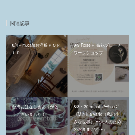
関連記事
8/4～m,cafeお洋服ＰＯＰ
9/9 Rose＋ 布花ブローチ
ＵＰ
ワークショップ
台湾おはなし会ありがと
8/8・20 m,cafeﾜｰｸｼｮｯﾌﾟ
うございました！
『Min lilla värld（私の小
さな世界） 〜大人のため
のおままごと〜』