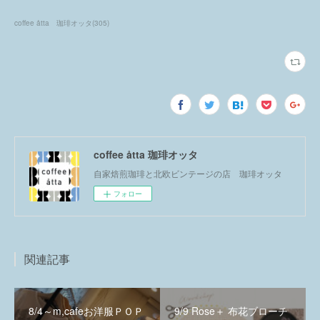
coffee åtta 珈琲オッタ
(
305
)
coffee åtta 珈琲オッタ
自家焙煎珈琲と北欧ビンテージの店 珈琲オッタ
フォロー
関連記事
8/4～m,cafeお洋服ＰＯＰ
9/9 Rose＋ 布花ブローチ