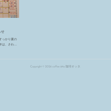
らせ
すっかり夏の
年は、さわ…
Copyright ©
2026
coffee åtta 珈琲オッタ
.