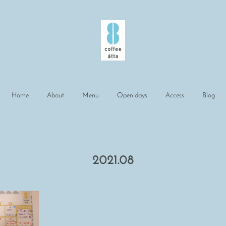
Home
About
Menu
Open days
Access
Blog
2021
.
08