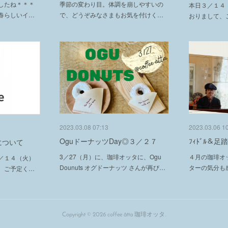
したね＊＊＊
季節の変わり目。体調を崩しやすいの
本日３／１４
春らしいイ…
で、どうぞみなさまもお気を付けく…
おりまして、
2023.03.08 07:13
2023.03.06 1
OguドーナッツDay◎３／２７
ﾌｨﾄﾞﾙ＆足踏
について
3／27（月）に、珈琲オッタに、Ogu
４月の珈琲オ
／１４（火）
Dounuts オグドーナッツ さんが再び…
ターの気分も
。ご予定く…
Copyright ©
2026
coffee åtta 珈琲オッタ
.