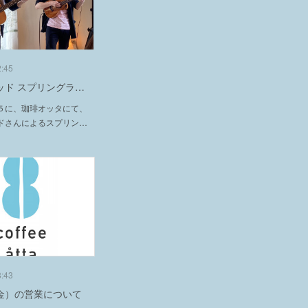
2:45
ッド スプリングラ…
５に、珈琲オッタにて、
ドさんによるスプリン…
8:43
金）の営業について