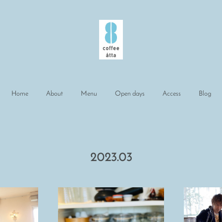
Home
About
Menu
Open days
Access
Blog
2023
.
03