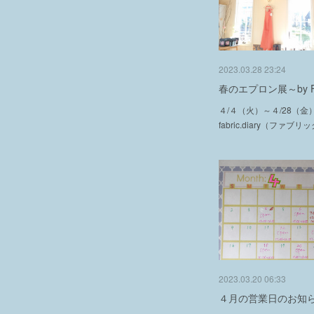
2023.03.28 23:24
春のエプロン展～by Fab
４/４（火）～４/28（金
fabric.diary（ファブ
2023.03.20 06:33
４月の営業日のお知