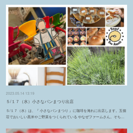
2023.05.14 13:19
５/１７（水）小さなパンまつり出店
５/１７（水）は、『 小さなパンまつり 』に珈琲を淹れに出店します。五個
荘でおいしい黒米やご野菜をつくられている やなぜファームさん。そち…