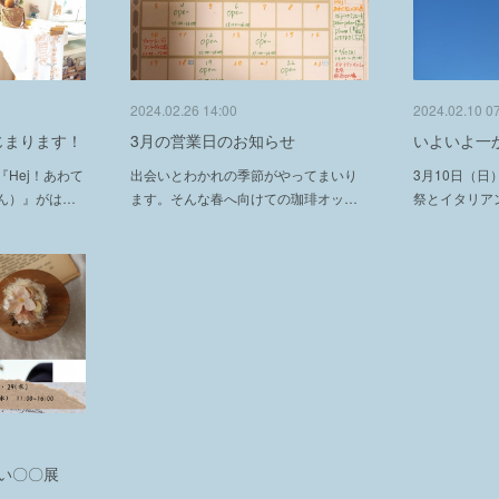
2024.02.26 14:00
2024.02.10 0
じまります！
3月の営業日のお知らせ
いよいよ一
Hej！あわて
出会いとわかれの季節がやってまいり
3月10日（
ん）』がは…
ます。そんな春へ向けての珈琲オッ…
祭とイタリア
ない〇〇展