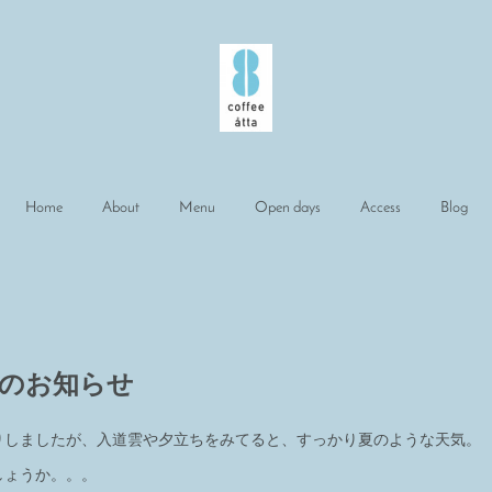
Home
About
Menu
Open days
Access
Blog
日のお知らせ
りしましたが、入道雲や夕立ちをみてると、すっかり夏のような天気。
しょうか。。。