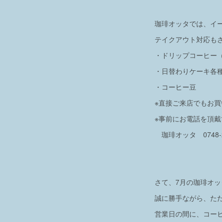
珈琲オッタでは、イ
テイクアウト対応も
・ドリップコーヒー（h
・日替わりケーキ各
・コーヒー豆
※直接ご来店でもお
※事前にお電話を頂
珈琲オッタ 0748-26
さて、7月の珈琲オ
誠に勝手ながら、た
営業日の間に、コー