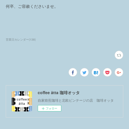
何卒、ご容赦くださいませ。
営業日カレンダー
(
138
)
coffee åtta 珈琲オッタ
自家焙煎珈琲と北欧ビンテージの店 珈琲オッタ
フォロー