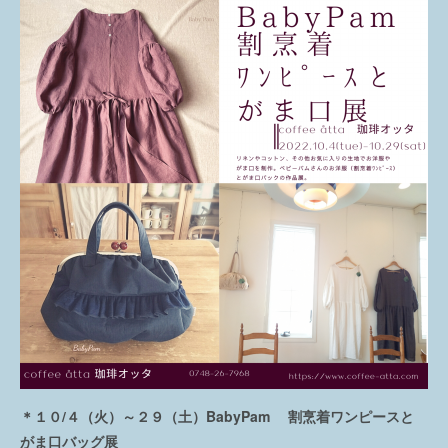
＊１０/４（火）～２９（土）BabyPam 割烹着ワンピースと
がま口バッグ展