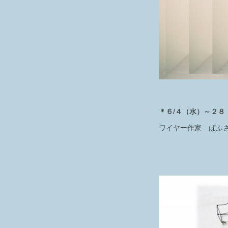
＊６/４（水）～２８（
ワイヤー作家 ぱふ