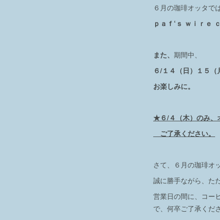
６月の珈琲オッタで
ｐａｆ‘ｓ ｗｉｒｅ
また、
期間中、
６/１４（日）１５
お楽しみに。
★６/４（木）のみ、
ご了承ください。
さて、６月の珈琲オ
誠に勝手ながら、た
営業日の間に、コー
で、何卒ご了承くだ