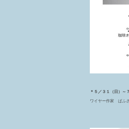
＊５／３１（日）～７／
ワイヤー作家 ぱふ