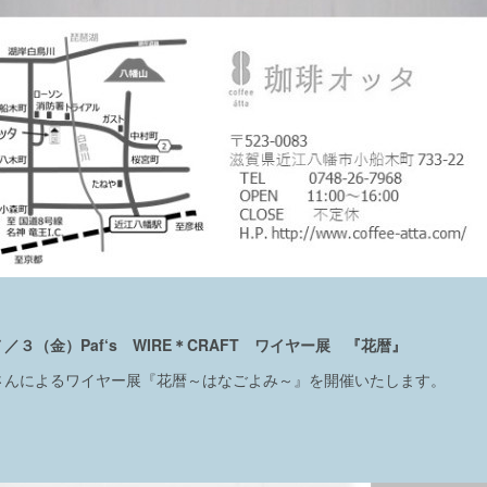
３（金）Paf‘s WIRE＊CRAFT ワイヤー展 『花暦』
さんによるワイヤー展『花暦～はなごよみ～』を開催いたします。