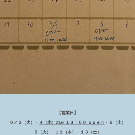
【営業日】
６／２（火）・
４（木）のみ １３：００ ｏｐｅｎ
・６（土）
９（火）・１１（木）・１３（土）