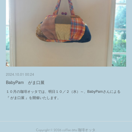
2024.10.01 00:24
BabyPam がま口展
１０月の珈琲オッタでは、明日１０／２（水）～、BabyPamさんによる
『 がま口展 』を開催いたします。
Copyright ©
2026
coffee åtta 珈琲オッタ
.