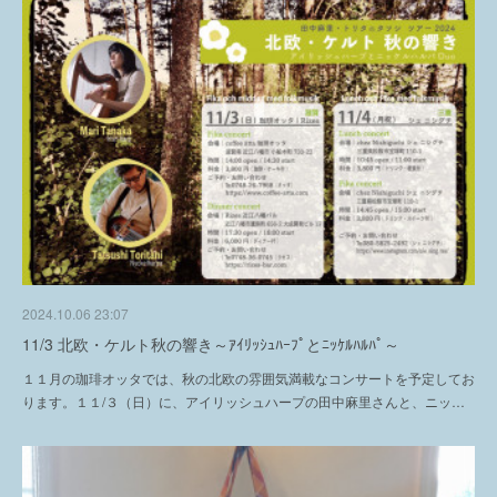
2024.10.06 23:07
11/3 北欧・ケルト秋の響き～ｱｲﾘｯｼｭﾊｰﾌﾟとﾆｯｹﾙﾊﾙﾊﾟ～
１１月の珈琲オッタでは、秋の北欧の雰囲気満載なコンサートを予定してお
ります。１１/３（日）に、アイリッシュハープの田中麻里さんと、ニッ…