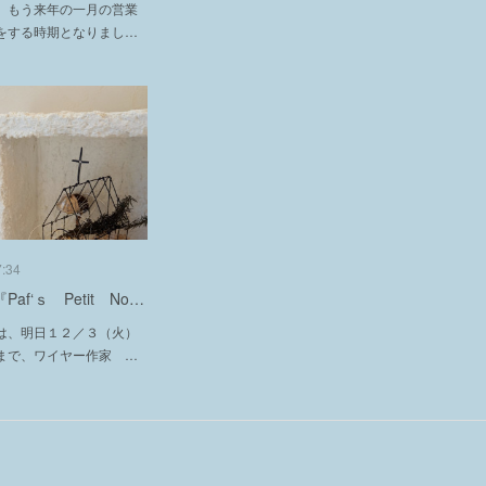
、もう来年の一月の営業
をする時期となりまし…
7:34
af‘ｓ Petit No…
は、明日１２／３（火）
まで、ワイヤー作家 …