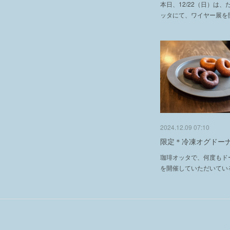
本日、12/22（日）は
ッタにて、ワイヤー展を
2024.12.09 07:10
限定＊冷凍オグドー
珈琲オッタで、何度もド
を開催していただいてい