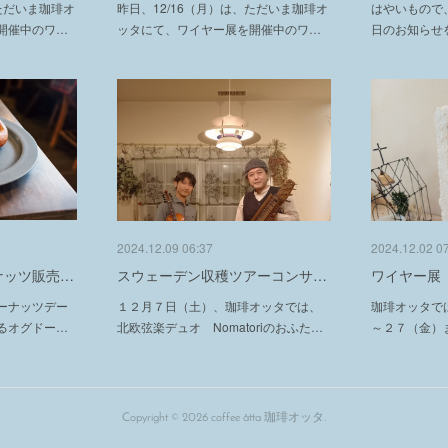
、ただいま珈琲オ
昨日、12/16（月）は、ただいま珈琲オ
はやいもので
開催中のワ…
ッタにて、ワイヤー展を開催中のワ…
日のお知らせ
2024.12.09 06:37
2024.12.02 0
ナッツ販売…
スウェーデン収穫ツアーコンサ…
ワイヤー展『P
ーナッツデー
１２月７日（土）、珈琲オッタでは、
珈琲オッタで
るオグドー…
北欧弦楽デュオ Nomatoriのおふた…
～２７（金）
Copyright ©
2026
coffee åtta 珈琲オッタ
.