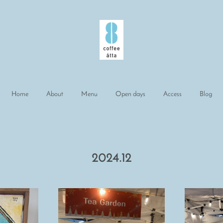
Home
About
Menu
Open days
Access
Blog
2024
.
12