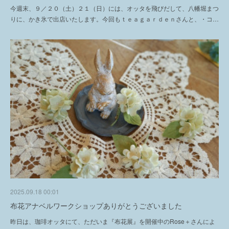
今週末、９／２０（土）２１（日）には、オッタを飛びだして、八幡堀まつ
りに、かき氷で出店いたします。今回もｔｅａｇａｒｄｅｎさんと、・コ…
2025.09.18 00:01
布花アナベルワークショップありがとうございました
昨日は、珈琲オッタにて、ただいま『布花展』を開催中のRose＋さんによ