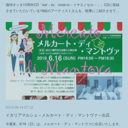
珈琲オッタ10周年CD「ear：su nose:ru－イヤスノセル－」。CDに収録
させていただいている18組のアーティストさんを、順番にご紹介させて…
2019.06.14 07:12
イタリアマルシェ～メルカート・ディ・マントヴァ～出店
今週末、6/16（日）は、メルカート・ディ・マントヴァに出店いたします。